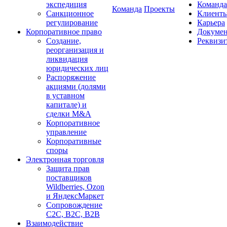
экспедиция
Команда
Команда
Проекты
Санкционное
Клиент
регулирование
Карьера
Корпоративное право
Докуме
Создание,
Реквизи
реорганизация и
ликвидация
юридических лиц
Распоряжение
акциями (долями
в уставном
капитале) и
сделки M&A
Корпоративное
управление
Корпоративные
споры
Электронная торговля
Защита прав
поставщиков
Wildberries, Ozon
и ЯндексМаркет
Сопровождение
С2С, В2С, В2В
Взаимодействие