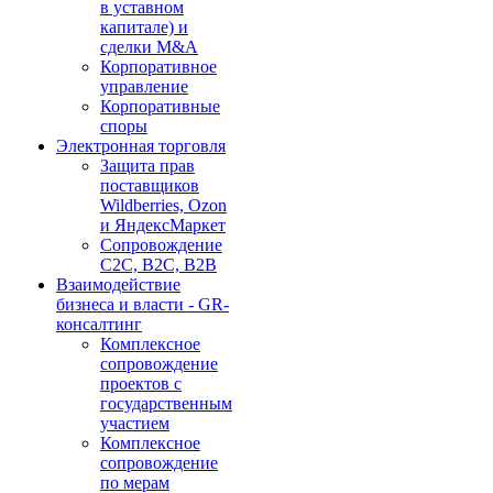
в уставном
капитале) и
сделки M&A
Корпоративное
управление
Корпоративные
споры
Электронная торговля
Защита прав
поставщиков
Wildberries, Ozon
и ЯндексМаркет
Сопровождение
С2С, В2С, В2В
Взаимодействие
бизнеса и власти - GR-
консалтинг
Комплексное
сопровождение
проектов с
государственным
участием
Комплексное
сопровождение
по мерам