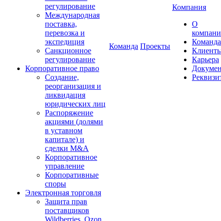
регулирование
Компания
Международная
поставка,
О
перевозка и
компан
экспедиция
Команда
Команда
Проекты
Санкционное
Клиент
регулирование
Карьера
Корпоративное право
Докуме
Создание,
Реквизи
реорганизация и
ликвидация
юридических лиц
Распоряжение
акциями (долями
в уставном
капитале) и
сделки M&A
Корпоративное
управление
Корпоративные
споры
Электронная торговля
Защита прав
поставщиков
Wildberries, Ozon