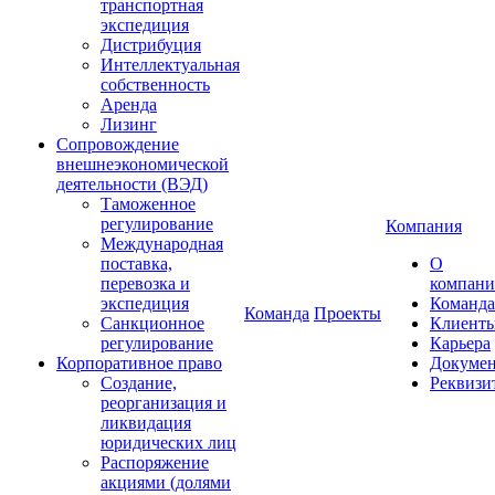
транспортная
экспедиция
Дистрибуция
Интеллектуальная
собственность
Аренда
Лизинг
Сопровождение
внешнеэкономической
деятельности (ВЭД)
Таможенное
регулирование
Компания
Международная
поставка,
О
перевозка и
компан
экспедиция
Команда
Команда
Проекты
Санкционное
Клиент
регулирование
Карьера
Корпоративное право
Докуме
Создание,
Реквизи
реорганизация и
ликвидация
юридических лиц
Распоряжение
акциями (долями